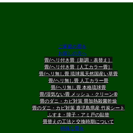
ご家庭の畳を
お探しの方へ
畳/ヘリ付き畳［新調・表替え］
畳/ヘリ付き畳［人工カラー畳］
畳/ヘリ無し畳 琉球風天然国産い草畳
畳/ヘリ無し畳 人工カラー畳
畳/ヘリ無し畳 本格琉球畳
畳/湿気ない畳 メッシュ・クリーン®
畳のダニ・カビ対策 畳加熱殺菌乾燥
畳のダニ・カビ対策 鹿児島県産 竹炭シート
ふすま・障子・アミ戸の貼替
畳替えの工法と交換時期について
特殊な畳を