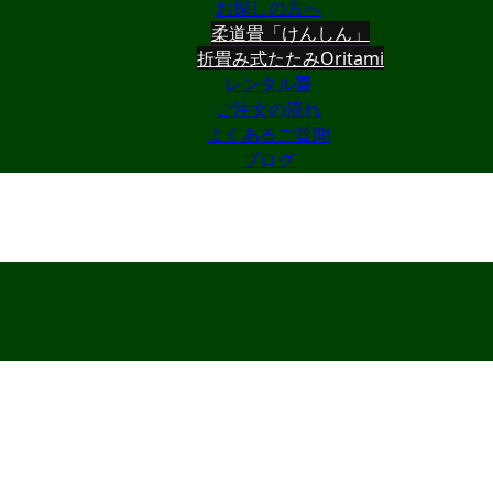
お探しの方へ
柔道畳「けんしん」
折畳み式たたみOritami
レンタル畳
ご注文の流れ
よくあるご質問
ブログ