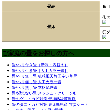
畳表
糸引
①ダ
畳床
②ダ
ご家庭の畳をお探しの方へ
畳/ヘリ付き畳［新調・表替え］
畳/ヘリ付き畳［人工カラー畳］
畳/ヘリ無し畳 琉球風天然国産い草畳
畳/ヘリ無し畳 人工カラー畳
畳/ヘリ無し畳 本格琉球畳
畳/湿気ない畳 メッシュ・クリーン®
畳のダニ・カビ対策 畳加熱殺菌乾燥
畳のダニ・カビ対策 鹿児島県産 竹炭シート