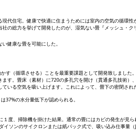
る現代住宅。健康で快適に住まうためには室内の空気の循環性
当社の総力を挙げて開発したのが、湿気ない畳『メッシュ・ク
ない健康な畳を可能にした。
動かす（循環させる）ことを最重要課題として開発致しました
ます。畳床（素材）に720の多孔穴を開け（貫通多孔技術）、
している空気を吸い上げます。これによって、畳下の密閉され
』は37%の水分量低下が認められる。
に１度、掃除機を掛けた結果。通常の畳にはカビの発生が見ら
イソンのサイクロンまたは紙パック式で、吸い込み仕事量（JI