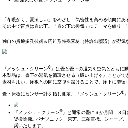
「冬暖かく、夏涼しい」をめざし、気密性を高める傾向にあ
その中で盲点は畳の下。「畳の下の換気」にテーマを絞り、
独自の貫通多孔技術＆円錐形特殊素材（特許出願済）が湿気
®
『メッシュ・クリーン
』は畳と畳下の湿気を空気とともに
本製品は、畳下の湿気を循環させる（吸い上げる）ことができ
素材を用い、床板との間に空隙を設けることで、床下に滞留
®
畳下床板にセンサー計を指し測定。『メッシュ・クリーン
®
『メッシュ・クリーン
』と通常の畳に６か月間、３日
奨掃除機…パナソニック、東芝、三菱電機、シャープ、ダ
奨いたします。