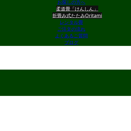
お探しの方へ
柔道畳「けんしん」
折畳み式たたみOritami
レンタル畳
ご注文の流れ
よくあるご質問
ブログ