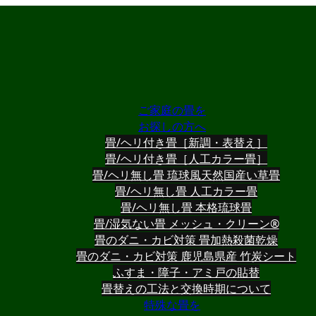
ご家庭の畳を
お探しの方へ
畳/ヘリ付き畳［新調・表替え］
畳/ヘリ付き畳［人工カラー畳］
畳/ヘリ無し畳 琉球風天然国産い草畳
畳/ヘリ無し畳 人工カラー畳
畳/ヘリ無し畳 本格琉球畳
畳/湿気ない畳 メッシュ・クリーン®
畳のダニ・カビ対策 畳加熱殺菌乾燥
畳のダニ・カビ対策 鹿児島県産 竹炭シート
ふすま・障子・アミ戸の貼替
畳替えの工法と交換時期について
特殊な畳を